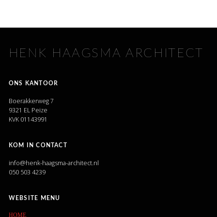
HENK HAAGSMA ARCHITECT
ONS KANTOOR
Boerakkerweg 7
9321 EL Peize
KVK 01143991
KOM IN CONTACT
info@henk-haagsma-architect.nl
050 503 4239
WEBSITE MENU
HOME