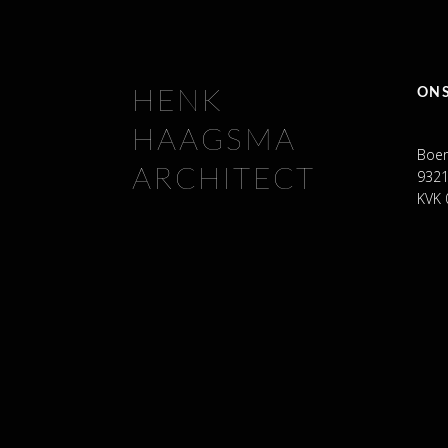
ON
HENK
HAAGSMA
Boer
ARCHITECT
9321
KVK 