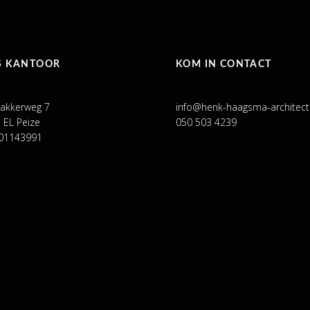
S KANTOOR
KOM IN CONTACT
akkerweg 7
info@henk-haagsma-architect.
 EL Peize
050 503 4239
01143991