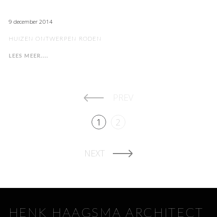
9 december 2014
HUIZEN ONTWERPEN RODEN
LEES MEER....
PREV
1
2
NEXT
HENK HAAGSMA ARCHITECT