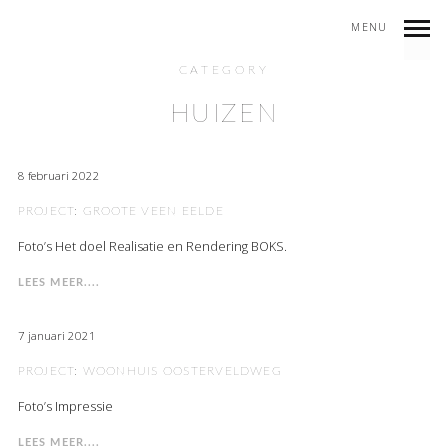
MENU
CATEGORY
HUIZEN
8 februari 2022
PROJECT: GROOTE VEEN EELDE
Foto’s Het doel Realisatie en Rendering BOKS.
LEES MEER....
7 januari 2021
PROJECT: WOONHUIS OOSTERVELDWEG
Foto’s Impressie
LEES MEER....