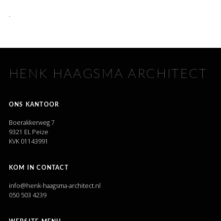
.
HENK HAAGSMA ARCHITECT
ONS KANTOOR
Boerakkerweg 7
9321 EL Peize
KVK 01143991
KOM IN CONTACT
info@henk-haagsma-architect.nl
050 503 4239