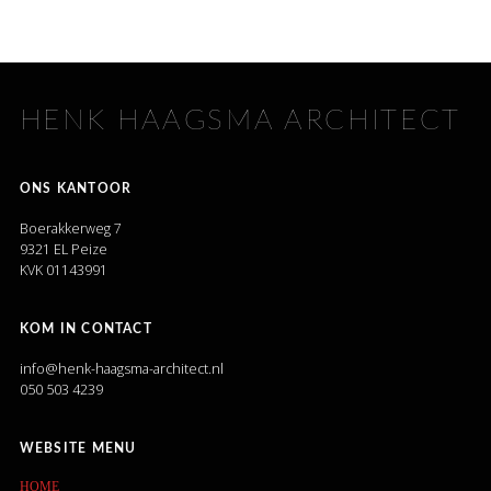
HENK HAAGSMA ARCHITECT
ONS KANTOOR
Boerakkerweg 7
9321 EL Peize
KVK 01143991
KOM IN CONTACT
info@henk-haagsma-architect.nl
050 503 4239
WEBSITE MENU
HOME