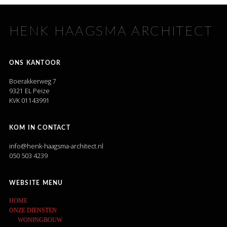
HENK HAAGSMA ARCHITECT
ONS KANTOOR
Boerakkerweg 7
9321 EL Peize
KVK 01143991
KOM IN CONTACT
info@henk-haagsma-architect.nl
050 503 4239
WEBSITE MENU
HOME
ONZE DIENSTEN
WONINGBOUW