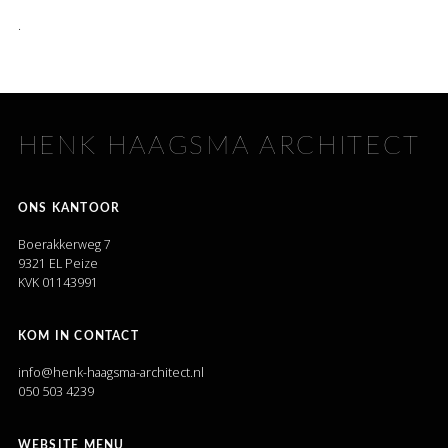
.
HENK HAAGSMA ARCHITECT
ONS KANTOOR
Boerakkerweg 7
9321 EL Peize
KVK 01143991
KOM IN CONTACT
info@henk-haagsma-architect.nl
050 503 4239
WEBSITE MENU